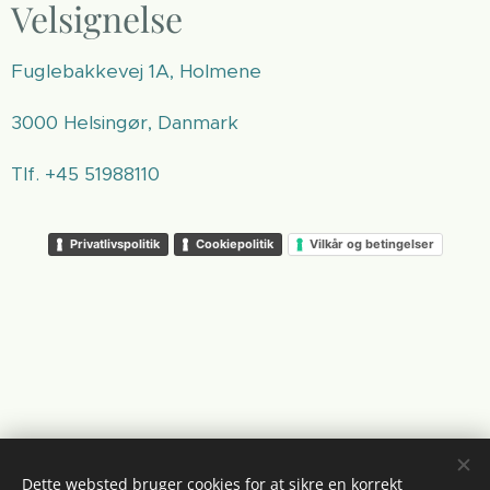
Velsignelse
Fuglebakkevej 1A, Holmene
3000 Helsingør, Danmark
Tlf. +45 51988110
Privatlivspolitik
Cookiepolitik
Vilkår og betingelser
Dette websted bruger cookies for at sikre en korrekt